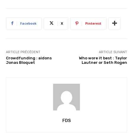
m
e
n
Facebook
X
Pinterest
t
…
ARTICLE PRÉCÉDENT
ARTICLE SUIVANT
Crowdfunding : aidons
Who wore it best : Taylor
Jonas Bloquet
Lautner or Seth Rogen
FDS