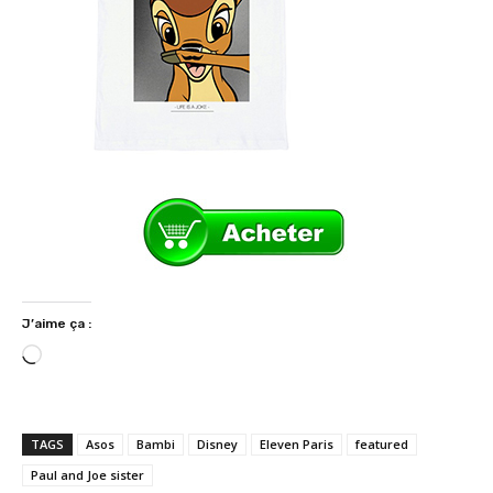
J’aime ça :
C
h
a
r
TAGS
Asos
Bambi
Disney
Eleven Paris
featured
g
Paul and Joe sister
e