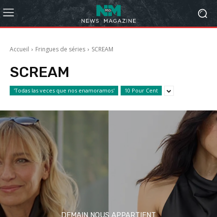
Accueil
Fringues de séries
SCREAM
SCREAM
'Todas las veces que nos enamoramos'
10 Pour Cent
DEMAIN NOUS APPARTIENT