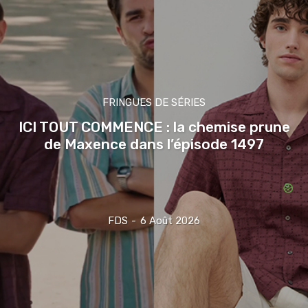
FRINGUES DE SÉRIES
ICI TOUT COMMENCE : la chemise prune
de Maxence dans l’épisode 1497
FDS
-
6 Août 2026