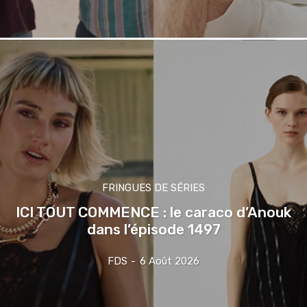
FRINGUES DE SÉRIES
ICI TOUT COMMENCE : le caraco d’Anouk
dans l’épisode 1497
FDS
-
6 Août 2026