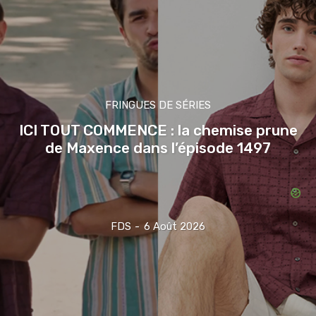
FRINGUES DE SÉRIES
ICI TOUT COMMENCE : la chemise prune
de Maxence dans l’épisode 1497
FDS
-
6 Août 2026