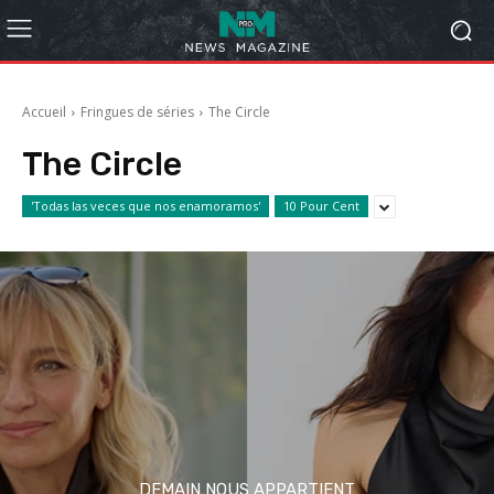
Accueil
Fringues de séries
The Circle
The Circle
'Todas las veces que nos enamoramos'
10 Pour Cent
DEMAIN NOUS APPARTIENT