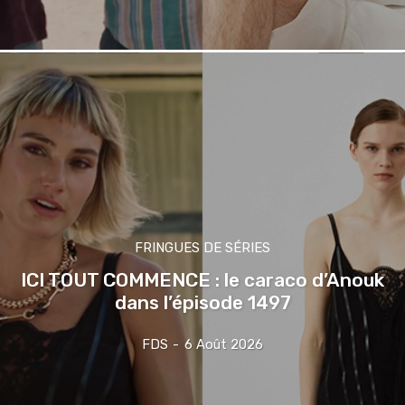
FRINGUES DE SÉRIES
ICI TOUT COMMENCE : le caraco d’Anouk
dans l’épisode 1497
FDS
-
6 Août 2026