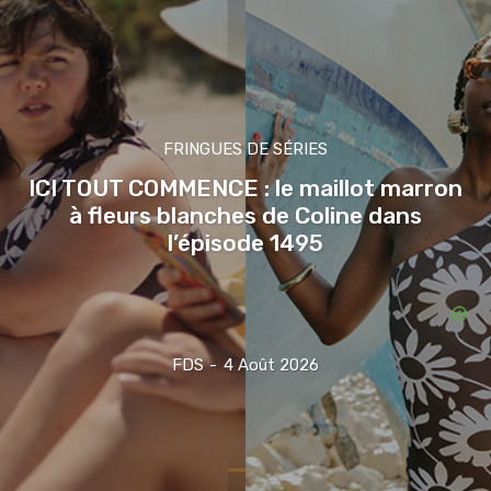
FRINGUES DE SÉRIES
ICI TOUT COMMENCE : le maillot marron
à fleurs blanches de Coline dans
l’épisode 1495
FDS
-
4 Août 2026