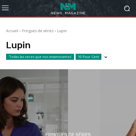
Accueil
Fringues de séries
Lupin
Lupin
'Todas las veces que nos enamoramos'
10 Pour Cent
FRINGUES DE SÉRIES