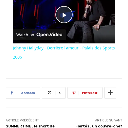
Play
Watch on
Video
Johnny Hallyday - Derrière l'amour - Palais des Sports
2006
Facebook
X
Pinterest
ARTICLE PRÉCÉDENT
ARTICLE SUIVANT
SUMMERTIME : le short de
Fiertés : un couvre-chef