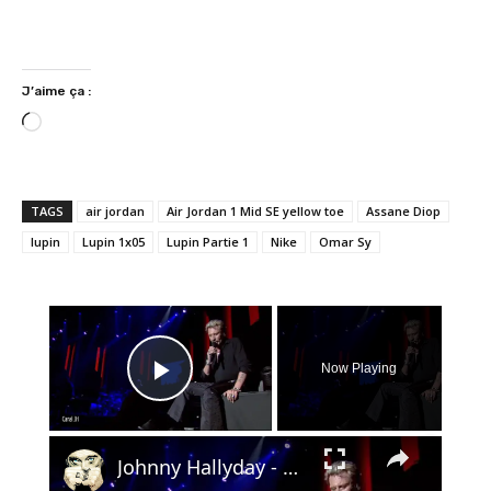
J’aime ça :
C
h
a
r
TAGS
air jordan
Air Jordan 1 Mid SE yellow toe
Assane Diop
g
lupin
Lupin 1x05
Lupin Partie 1
Nike
Omar Sy
e
m
e
×
n
t
Now Playing
…
Play Video
×
Johnny Hallyday - Derrière l'amour - Palais des Sports 2006