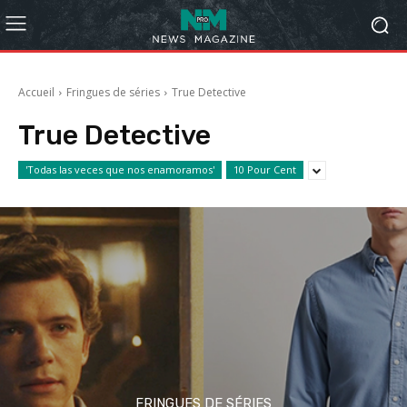
Accueil
Fringues de séries
True Detective
True Detective
'Todas las veces que nos enamoramos'
10 Pour Cent
FRINGUES DE SÉRIES