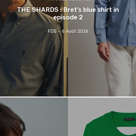
THE SHARDS : Bret’s blue shirt in
episode 2
FDS
-
6 Août 2026