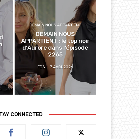
DEMAIN NOUS APPARTIENT
DEMAIN NOUS
ed
APPARTIENT : le top noir
n
d’Aurore dans l’épisode
2265
FDS
-
7 Août 2026
TAY CONNECTED