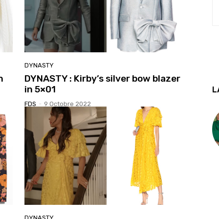
DYNASTY
n
DYNASTY : Kirby’s silver bow blazer
in 5×01
L
FDS
-
9 Octobre 2022
DYNASTY