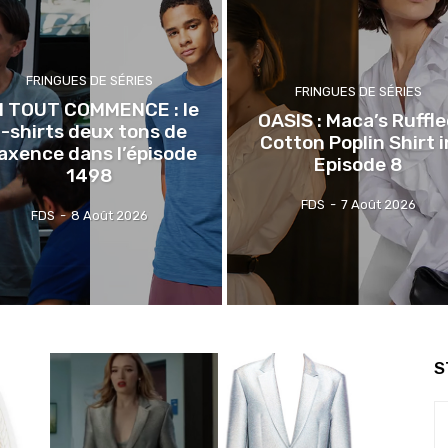
FRINGUES DE SÉRIES
FRINGUES DE SÉRIES
CI TOUT COMMENCE : le
OASIS : Maca’s Ruffl
t-shirts deux tons de
Cotton Poplin Shirt i
axence dans l’épisode
Episode 8
1498
FDS
-
7 Août 2026
FDS
-
8 Août 2026
S