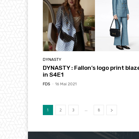
DYNASTY
DYNASTY : Fallon’s logo print blaz
in S4E1
FDS
-
16 Mai 2021
...
1
2
3
8