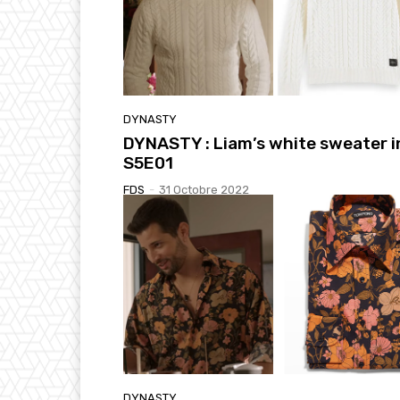
DYNASTY
DYNASTY : Liam’s white sweater i
S5E01
FDS
-
31 Octobre 2022
DYNASTY