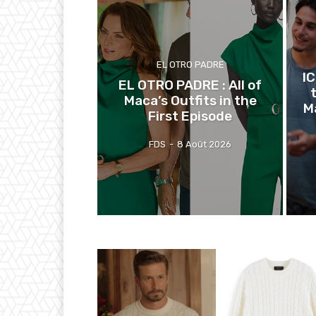
EL OTRO PADRE
I
EL OTRO PADRE : All of
Maca’s Outfits in the
M
First Episode
FDS
-
8 Août 2026