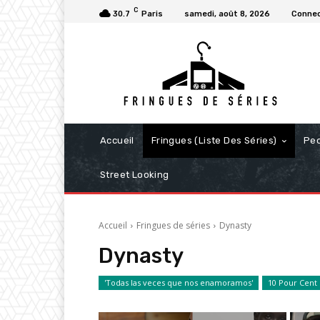
C
30.7
Paris
samedi, août 8, 2026
Connec
Accueil
Fringues (Liste Des Séries)
Pe
Street Looking
Accueil
Fringues de séries
Dynasty
Dynasty
'Todas las veces que nos enamoramos'
10 Pour Cent