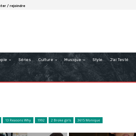
ter / rejoindre
ople
Séries
Culture
Musique
Style
J’ai Testé
13 Reasons Why
1992
2 Broke girls
3615 Monique