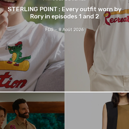
STERLING POINT : Every outfit worn by
Rory in episodes 1 and 2
FDS
-
8 Août 2026