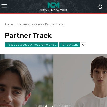
Accueil
Fringues de séries
Partner Track
Partner Track
'Todas las veces que nos enamoramos'
10 Pour Cent
FRINGUES DE SÉRIES