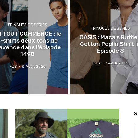
FRINGUES DE SÉRIES
FRINGUES DE SÉRIES
CI TOUT COMMENCE : le
OASIS : Maca’s Ruffl
t-shirts deux tons de
Cotton Poplin Shirt i
axence dans l’épisode
Episode 8
1498
FDS
-
7 Août 2026
FDS
-
8 Août 2026
S