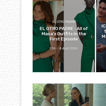
EL OTRO PADRE
I
EL OTRO PADRE : All of
Maca’s Outfits in the
M
First Episode
FDS
-
8 Août 2026