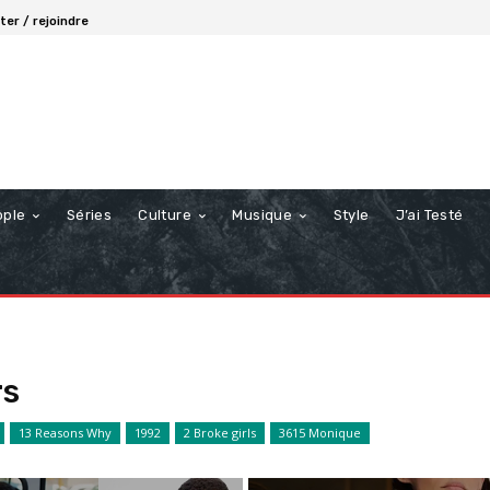
er / rejoindre
ople
Séries
Culture
Musique
Style
J’ai Testé
rs
13 Reasons Why
1992
2 Broke girls
3615 Monique