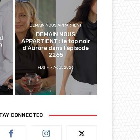
DEMAIN NOUS APPARTIENT
DEMAIN NOUS
ed
APPARTIENT : le top noir
n
d’Aurore dans l’épisode
2265
FDS
-
7 Août 2026
TAY CONNECTED