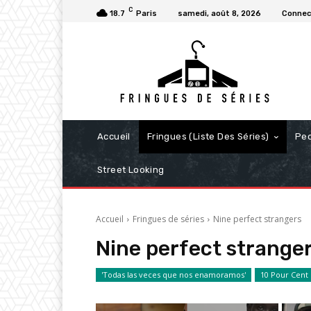
C
18.7
Paris
samedi, août 8, 2026
Connect
Accueil
Fringues (Liste Des Séries)
Pe
Street Looking
Accueil
Fringues de séries
Nine perfect strangers
Nine perfect strange
'Todas las veces que nos enamoramos'
10 Pour Cent