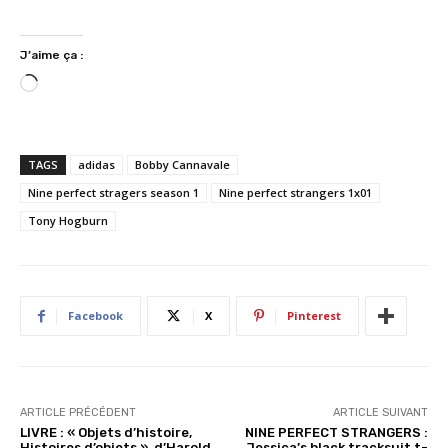
J’aime ça :
C
h
a
r
TAGS
adidas
Bobby Cannavale
g
Nine perfect stragers season 1
Nine perfect strangers 1x01
e
Tony Hogburn
m
e
n
t
…
Facebook
X
Pinterest
ARTICLE PRÉCÉDENT
ARTICLE SUIVANT
LIVRE : « Objets d’histoire,
NINE PERFECT STRANGERS :
Histoires d’objets », d’Harold
Jessica’s black tracksuit t-