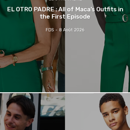
EL OTRO PADRE : All of Maca’s Outfits in
the First Episode
FDS
-
8 Août 2026