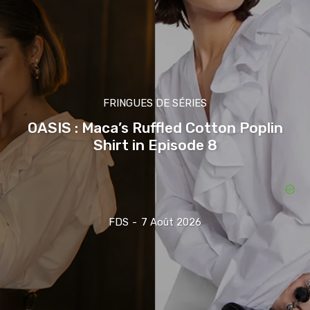
FRINGUES DE SÉRIES
OASIS : Maca’s Ruffled Cotton Poplin
Shirt in Episode 8
FDS
-
7 Août 2026