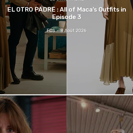
EL OTRO PADRE : All of Maca’s Outfits in
Episode 3
FDS
-
8 Août 2026