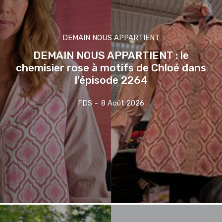
DEMAIN NOUS APPARTIENT
DEMAIN NOUS APPARTIENT : le
chemisier rose à motifs de Chloé dans
l’épisode 2264
FDS
-
8 Août 2026