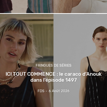
FRINGUES DE SÉRIES
ICI TOUT COMMENCE : le caraco d’Anouk
dans l’épisode 1497
FDS
-
6 Août 2026