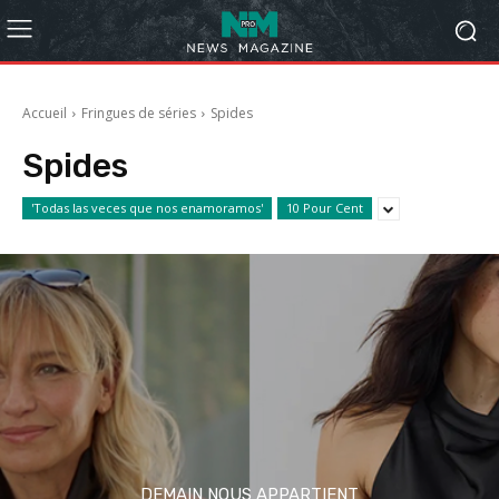
Accueil
Fringues de séries
Spides
Spides
'Todas las veces que nos enamoramos'
10 Pour Cent
DEMAIN NOUS APPARTIENT