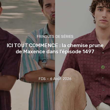
FRINGUES DE SÉRIES
ICI TOUT COMMENCE : la chemise prune
de Maxence dans l’épisode 1497
FDS
-
6 Août 2026