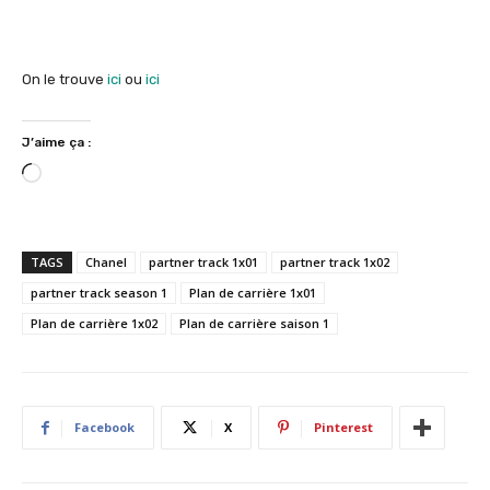
On le trouve
ici
ou
ici
J’aime ça :
C
h
a
r
TAGS
Chanel
partner track 1x01
partner track 1x02
g
partner track season 1
Plan de carrière 1x01
e
Plan de carrière 1x02
Plan de carrière saison 1
m
e
n
t
…
Facebook
X
Pinterest