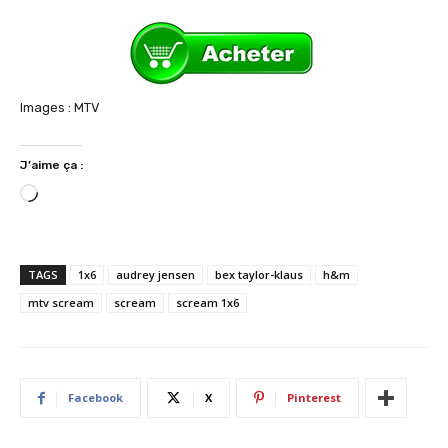
Images : MTV
J’aime ça :
C
h
a
r
TAGS
1x6
audrey jensen
bex taylor-klaus
h&m
g
mtv scream
scream
scream 1x6
e
m
e
n
Facebook
X
Pinterest
t
…