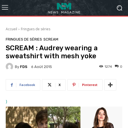
Accueil
Fringues de séries
FRINGUES DE SÉRIES
SCREAM
SCREAM : Audrey wearing a
sweatshirt with mesh yoke
By
FDS
1274
0
6 Août 2015
Facebook
X
Pinterest
)