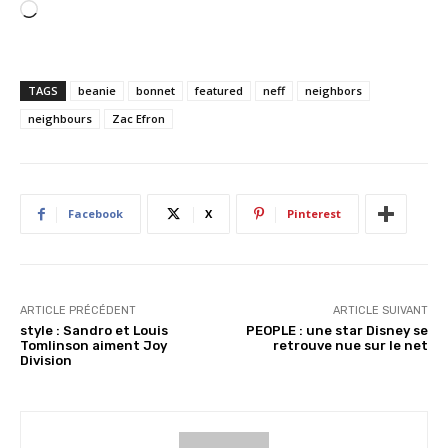
C
h
a
r
TAGS
beanie
bonnet
featured
neff
neighbors
g
neighbours
Zac Efron
e
m
e
n
Facebook
X
Pinterest
t
…
ARTICLE PRÉCÉDENT
ARTICLE SUIVANT
style : Sandro et Louis
PEOPLE : une star Disney se
Tomlinson aiment Joy
retrouve nue sur le net
Division