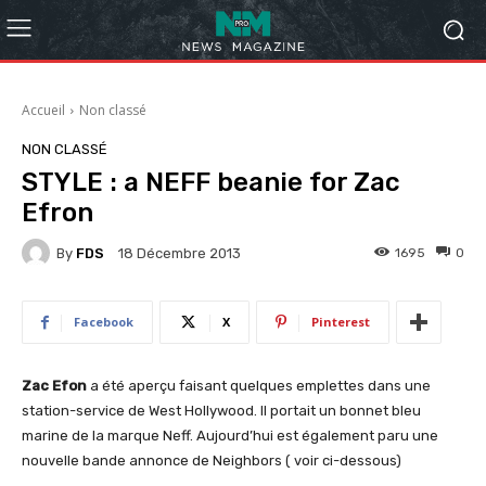
Accueil
Non classé
NON CLASSÉ
STYLE : a NEFF beanie for Zac
Efron
By
FDS
1695
0
18 Décembre 2013
Facebook
X
Pinterest
Zac Efon
a été aperçu faisant quelques emplettes dans une
station-service de West Hollywood. Il portait un bonnet bleu
marine de la marque Neff. Aujourd’hui est également paru une
nouvelle bande annonce de Neighbors ( voir ci-dessous)