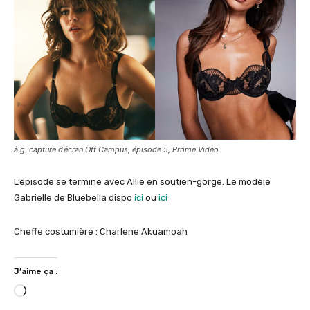
à g. capture d’écran Off Campus, épisode 5, Prrime Video
L’épisode se termine avec Allie en soutien-gorge. Le modèle
Gabrielle de Bluebella dispo
ici
ou
ici
Cheffe costumière : Charlene Akuamoah
J’aime ça :
C
h