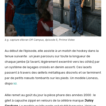
à g. capture d’écran Off Campus, épisode 5, Prrime Video
Au début de l’épisode, elle assiste à un match de hockey dans la
tenue suivante : un jean parcouru sur toute la longueur de
chaque jambe (à l’avant, légèrement excentré vers les côtés) par
un système de laçages croisés en denim assorti. Ces lacets
passent à travers des œillets métalliques discrets et se terminent
par de petits nœuds tombants sur les pieds. Un modèle Lioness,
dispo
ici.
Allie remet au goût du jour la pièce phare des années 2000 : le
gilet à capuche zippé en velours de la célèbre marque
Juicy
Couture
. Le modèle qu’elle porte est plutôt turquoise. Voici un