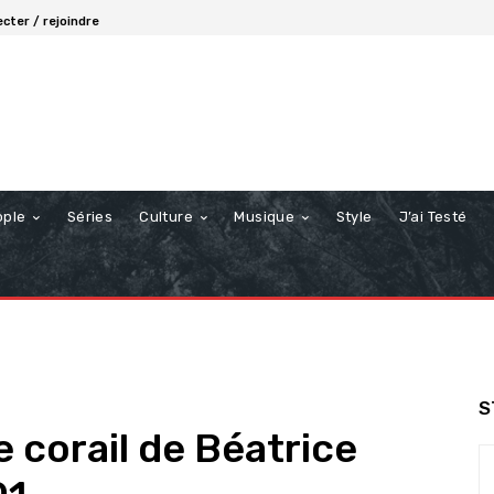
cter / rejoindre
ople
Séries
Culture
Musique
Style
J’ai Testé
S
 corail de Béatrice