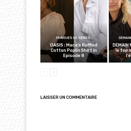
FRINGUES DE SÉRIES
DEMAI
OASIS : Maca’s Ruffled
DEMAIN 
Cotton Poplin Shirt in
le top 
Episode 8
l’
LAISSER UN COMMENTAIRE