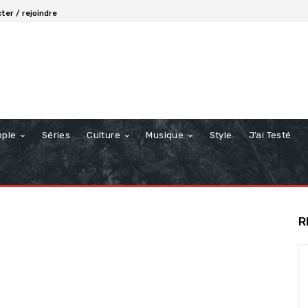
ter / rejoindre
ople
Séries
Culture
Musique
Style
J’ai Testé
R