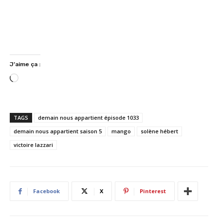
J’aime ça :
C
h
a
r
TAGS
demain nous appartient épisode 1033
g
demain nous appartient saison 5
mango
solène hébert
e
victoire lazzari
m
e
n
t
…
Facebook
X
Pinterest