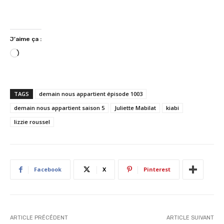
J’aime ça :
C
h
a
r
TAGS
demain nous appartient épisode 1003
g
demain nous appartient saison 5
Juliette Mabilat
kiabi
e
lizzie roussel
m
e
n
t
…
Facebook
X
Pinterest
ARTICLE PRÉCÉDENT
ARTICLE SUIVANT