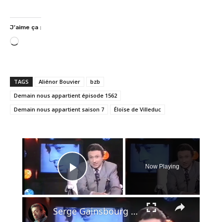
J’aime ça :
C
h
a
r
TAGS
Aliénor Bouvier
bzb
g
Demain nous appartient épisode 1562
e
Demain nous appartient saison 7
Éloïse de Villeduc
m
e
n
×
t
…
Now Playing
Play Video
×
Serge Gainsbourg - hommage - le chanteur - 1991