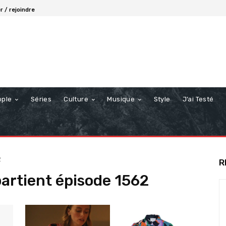
 / rejoindre
ople
Séries
Culture
Musique
Style
J’ai Testé
2
R
artient épisode 1562