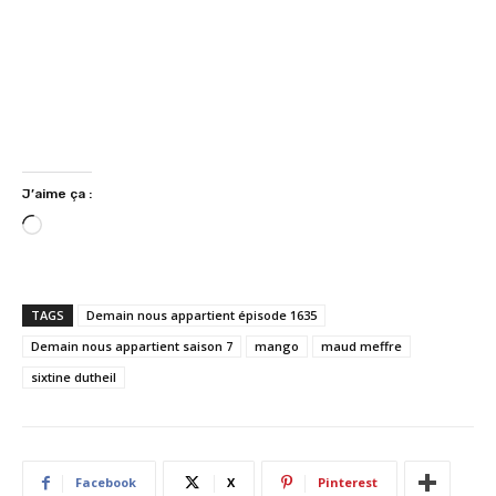
J’aime ça :
C
h
a
r
TAGS
Demain nous appartient épisode 1635
g
Demain nous appartient saison 7
mango
maud meffre
e
sixtine dutheil
m
e
n
t
…
Facebook
X
Pinterest