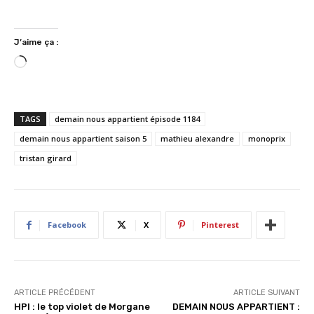
J’aime ça :
C
h
a
r
TAGS
demain nous appartient épisode 1184
g
demain nous appartient saison 5
mathieu alexandre
monoprix
e
tristan girard
m
e
n
t
…
Facebook
X
Pinterest
ARTICLE PRÉCÉDENT
ARTICLE SUIVANT
HPI : le top violet de Morgane
DEMAIN NOUS APPARTIENT :