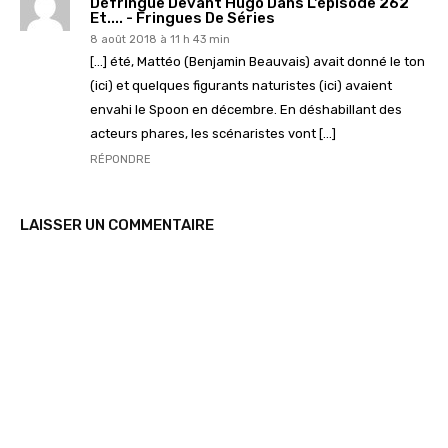
Défringue Devant Hugo Dans L'épisode 262
Et.... - Fringues De Séries
8 août 2018 à 11 h 43 min
[…] été, Mattéo (Benjamin Beauvais) avait donné le ton
(ici) et quelques figurants naturistes (ici) avaient
envahi le Spoon en décembre. En déshabillant des
acteurs phares, les scénaristes vont […]
RÉPONDRE
LAISSER UN COMMENTAIRE