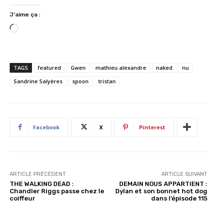
J’aime ça :
C
h
a
r
TAGS
featured
Gwen
mathieu alexandre
naked
nu
g
Sandrine Salyères
spoon
tristan
e
m
e
n
Facebook
X
Pinterest
t
…
ARTICLE PRÉCÉDENT
ARTICLE SUIVANT
THE WALKING DEAD :
DEMAIN NOUS APPARTIENT :
Chandler Riggs passe chez le
Dylan et son bonnet hot dog
coiffeur
dans l’épisode 115