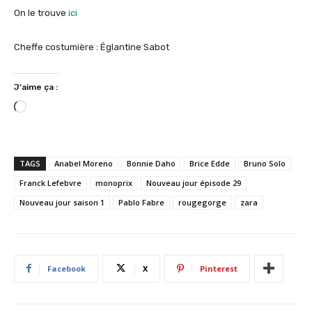
On le trouve
ici
Cheffe costumière : Églantine Sabot
J’aime ça :
C
h
a
r
TAGS
Anabel Moreno
Bonnie Daho
Brice Edde
Bruno Solo
g
Franck Lefebvre
monoprix
Nouveau jour épisode 29
e
Nouveau jour saison 1
Pablo Fabre
rougegorge
zara
m
e
n
t
…
Facebook
X
Pinterest