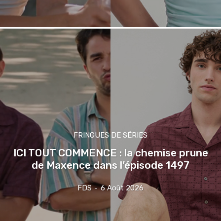
FRINGUES DE SÉRIES
ICI TOUT COMMENCE : la chemise prune
de Maxence dans l’épisode 1497
FDS
-
6 Août 2026