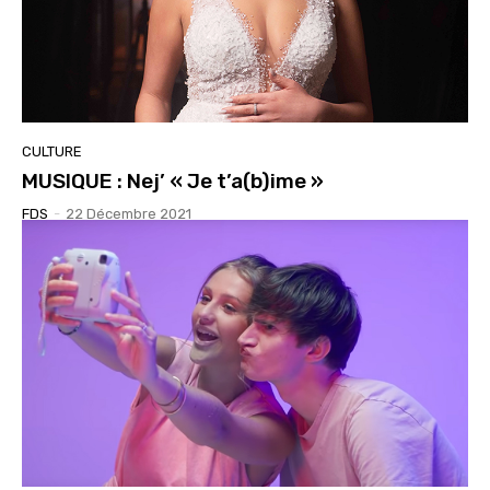
CULTURE
MUSIQUE : Nej’ « Je t’a(b)ime »
FDS
-
22 Décembre 2021