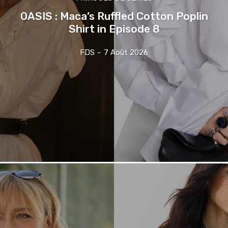
OASIS : Maca’s Ruffled Cotton Poplin
Shirt in Episode 8
FDS
-
7 Août 2026