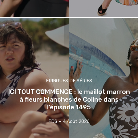
FRINGUES DE SÉRIES
ICI TOUT COMMENCE : le maillot marron
à fleurs blanches de Coline dans
l’épisode 1495
FDS
-
4 Août 2026