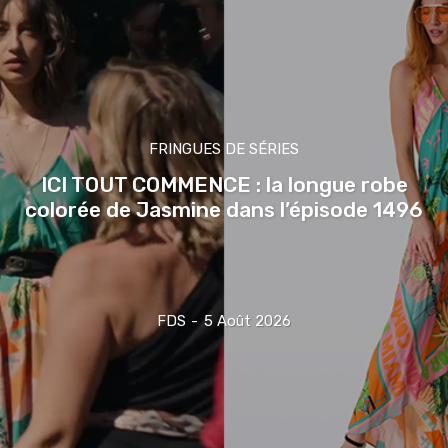
FRINGUES DE SÉRIES
ICI TOUT COMMENCE : la longue robe
colorée de Jasmine dans l’épisode 1496
FDS
-
5 Août 2026