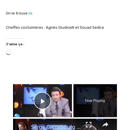
On le trouve
ici.
Cheffes costumières : Agnès Giudicelli et Souad Sedira
J’aime ça :
C
h
a
r
g
×
e
m
e
Now Playing
n
Play Video
t
…
×
Serge Gainsbourg - hommage - le chanteur - 1991