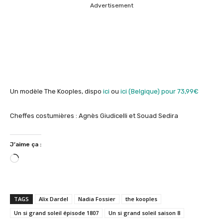
Advertisement
Un modèle The Kooples, dispo
ici
ou
ici (Belgique) pour 73,99€
Cheffes costumières : Agnès Giudicelli et Souad Sedira
J’aime ça :
C
h
a
r
TAGS
Alix Dardel
Nadia Fossier
the kooples
g
Un si grand soleil épisode 1807
Un si grand soleil saison 8
e