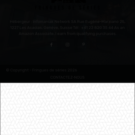
Hébergeur : Infomaniak Network SA Rue Eugène-Marziano 25,
1227 Les Acacias, Genève, Suisse Tél : +41 22 820 35 44 As an
Amazon Associate, I earn from qualifying purchases.
© Copyright - Fringues de séries 2026
CONTACTEZ-NOUS