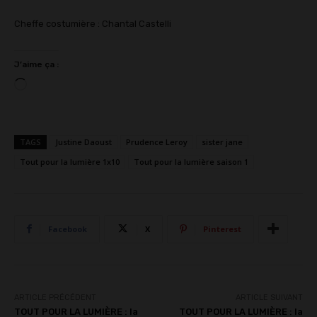
Cheffe costumière : Chantal Castelli
J’aime ça :
C
h
a
r
TAGS
Justine Daoust
Prudence Leroy
sister jane
g
Tout pour la lumière 1x10
Tout pour la lumière saison 1
e
m
e
n
Facebook
X
Pinterest
t
…
ARTICLE PRÉCÉDENT
ARTICLE SUIVANT
TOUT POUR LA LUMIÈRE : la
TOUT POUR LA LUMIÈRE : la