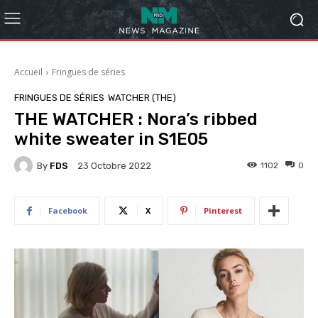
Accueil
Fringues de séries
FRINGUES DE SÉRIES
WATCHER (THE)
THE WATCHER : Nora’s ribbed
white sweater in S1E05
By
FDS
1102
0
23 Octobre 2022
Facebook
X
Pinterest