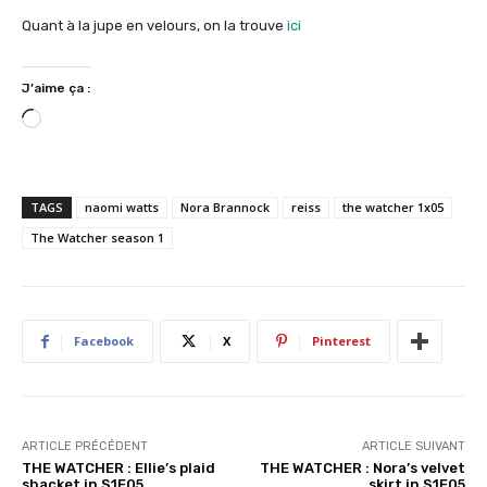
Quant à la jupe en velours, on la trouve
ici
J’aime ça :
C
h
a
r
TAGS
naomi watts
Nora Brannock
reiss
the watcher 1x05
g
The Watcher season 1
e
m
e
n
Facebook
X
Pinterest
t
…
ARTICLE PRÉCÉDENT
ARTICLE SUIVANT
THE WATCHER : Ellie’s plaid
THE WATCHER : Nora’s velvet
shacket in S1E05
skirt in S1E05