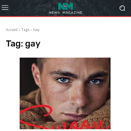
Accueil
Tags
Gay
Tag:
gay