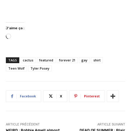
J’aime ça :
C
h
a
r
TAGS
cactus
featured
forever 21
gay
shirt
g
Teen Wolf
Tyler Posey
e
m
e
n
Facebook
X
Pinterest
t
…
ARTICLE PRÉCÉDENT
ARTICLE SUIVANT
WEIRD : Robbie Amell almost
DEAD OF SUMMER : Blair