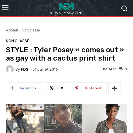
Accueil
Non classé
NON CLASSÉ
STYLE : Tyler Posey « comes out »
as gay with a cactus print shirt
By
FDS
1473
0
31 Juillet 2016
Facebook
X
Pinterest