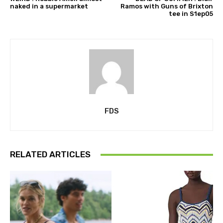
naked in a supermarket
Ramos with Guns of Brixton
tee in S1ep05
FDS
RELATED ARTICLES