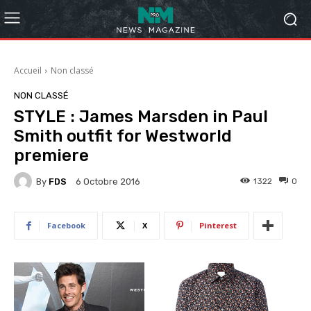
Accueil
Non classé
NON CLASSÉ
STYLE : James Marsden in Paul
Smith outfit for Westworld
premiere
By
FDS
1322
0
6 Octobre 2016
Facebook
X
Pinterest