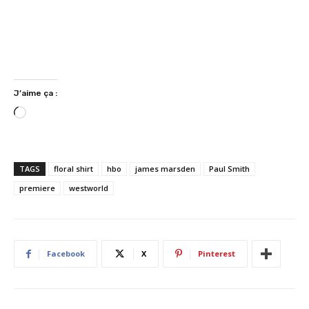
J’aime ça :
C
h
a
r
TAGS
floral shirt
hbo
james marsden
Paul Smith
g
premiere
westworld
e
m
e
n
Facebook
X
Pinterest
t
…