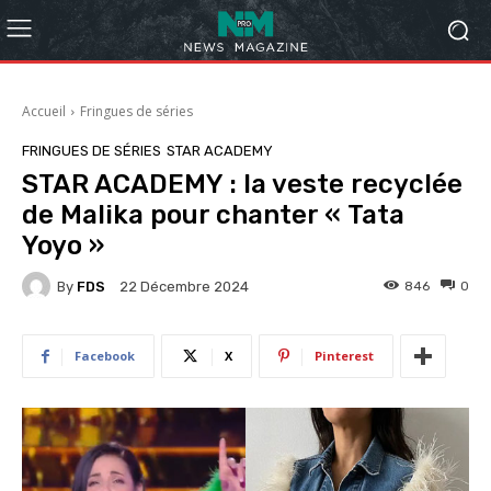
Accueil
Fringues de séries
FRINGUES DE SÉRIES
STAR ACADEMY
STAR ACADEMY : la veste recyclée
de Malika pour chanter « Tata
Yoyo »
By
FDS
846
0
22 Décembre 2024
Facebook
X
Pinterest