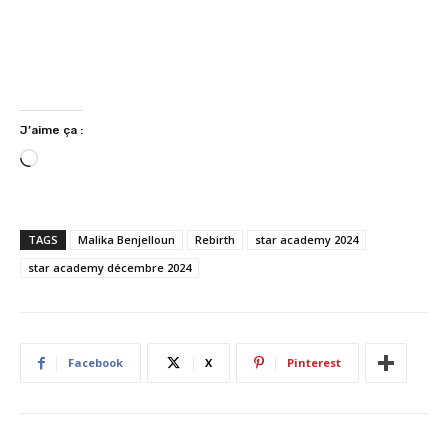
J’aime ça :
C
h
a
r
TAGS
Malika Benjelloun
Rebirth
star academy 2024
g
star academy décembre 2024
e
m
e
n
Facebook
X
Pinterest
t
…