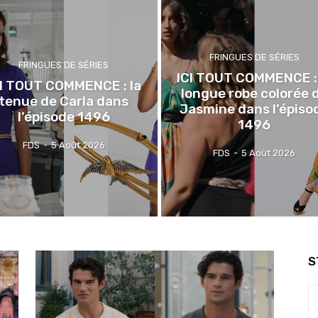
FRINGUES DE SÉRIES
FRINGUES DE SÉRIES
ICI TOUT COMMENCE : 
CI TOUT COMMENCE : la
longue robe colorée 
tenue de Carla dans
Jasmine dans l’épiso
l’épisode 1496
1496
FDS
-
5 Août 2026
FDS
-
5 Août 2026
S