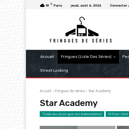
C
18
Paris
jeudi, août 6, 2026
Connecter /
Accueil
Fringues (Liste Des Séries)
Pe
Street Looking
Accueil
Fringues de séries
Star Academy
Star Academy
'Todas las veces que nos enamoramos'
10 Pour Cent