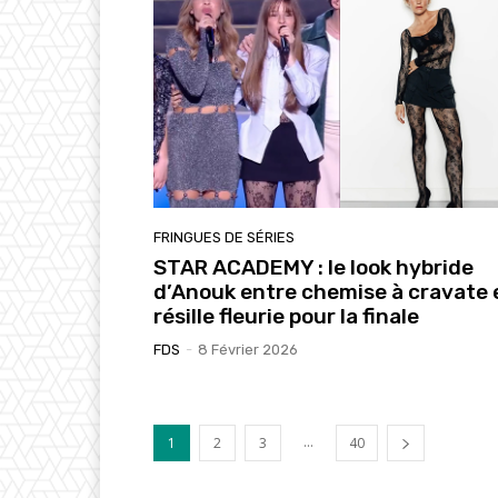
FRINGUES DE SÉRIES
STAR ACADEMY : le look hybride
d’Anouk entre chemise à cravate 
résille fleurie pour la finale
FDS
-
8 Février 2026
...
1
2
3
40