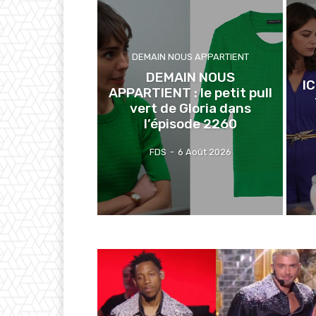
DEMAIN NOUS APPARTIENT
DEMAIN NOUS
I
APPARTIENT : le petit pull
vert de Gloria dans
l’épisode 2260
FDS
-
6 Août 2026