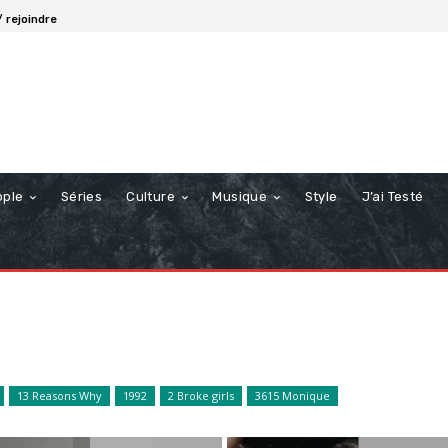
 rejoindre
ople
Séries
Culture
Musique
Style
J’ai Testé
13 Reasons Why
1992
2 Broke girls
3615 Monique