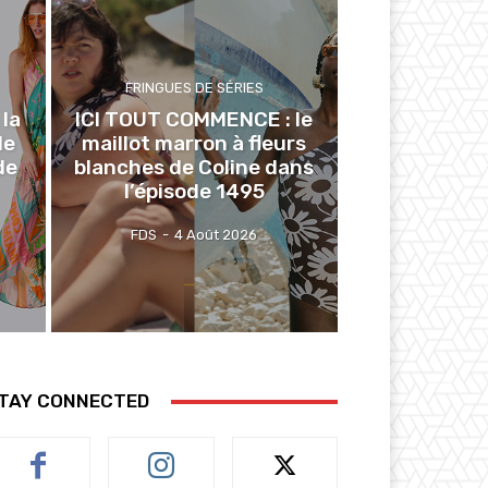
FRINGUES DE SÉRIES
la
ICI TOUT COMMENCE : le
de
maillot marron à fleurs
de
blanches de Coline dans
l’épisode 1495
FDS
-
4 Août 2026
TAY CONNECTED