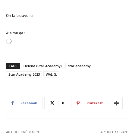
On la trouve
ici
J’aime ça :
C
h
a
r
TAGS
Héléna (Star Academy)
star academy
g
Star Academy 2023
WAL G.
e
m
e
n
Facebook
X
Pinterest
t
…
ARTICLE PRÉCÉDENT
ARTICLE SUIVANT