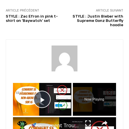
ARTICLE PRÉCÉDENT
ARTICLE SUIVANT
STYLE : Zac Efron in pink t-
STYLE : Justin Bieber with
shirt on ‘Baywatch’ set
Supreme Gonz Butterfly
hoodie
×
Now Playing
Play Video
×
Comment Trouver Vos Non-Abonnés Instagram & Exporter Vos Abonnés GRATUITEMENT !