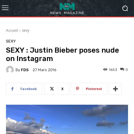
Accueil
sexy
SEXY
SEXY : Justin Bieber poses nude
on Instagram
By
FDS
1653
0
27 Mars 2016
Facebook
X
Pinterest