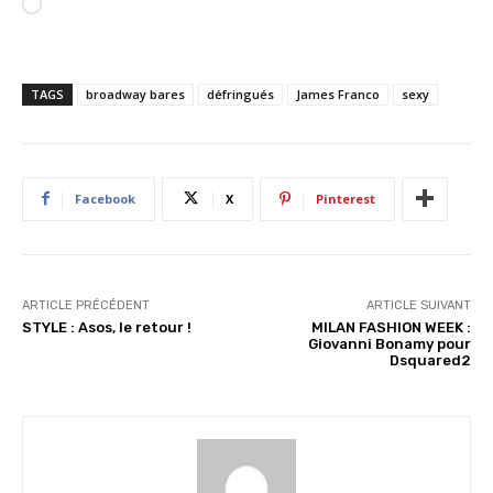
C
h
a
r
TAGS
broadway bares
défringués
James Franco
sexy
g
e
m
e
Facebook
X
Pinterest
n
t
…
ARTICLE PRÉCÉDENT
ARTICLE SUIVANT
STYLE : Asos, le retour !
MILAN FASHION WEEK :
Giovanni Bonamy pour
Dsquared2