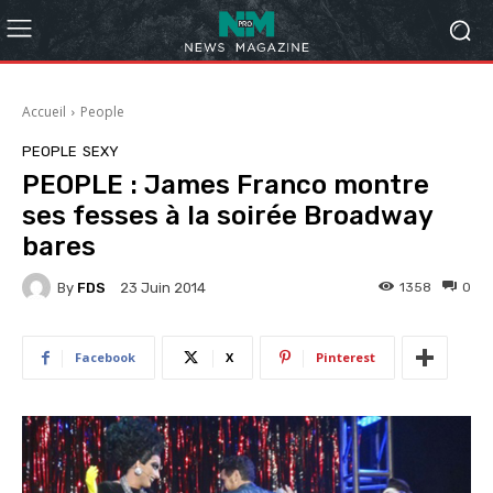
Accueil
People
PEOPLE
SEXY
PEOPLE : James Franco montre
ses fesses à la soirée Broadway
bares
By
FDS
1358
0
23 Juin 2014
Facebook
X
Pinterest