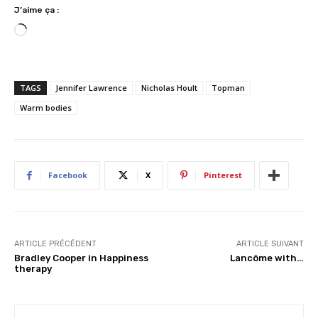
J’aime ça :
C
h
a
r
TAGS
Jennifer Lawrence
Nicholas Hoult
Topman
g
Warm bodies
e
m
e
n
Facebook
X
Pinterest
t
…
ARTICLE PRÉCÉDENT
ARTICLE SUIVANT
Bradley Cooper in Happiness
Lancôme with…
therapy