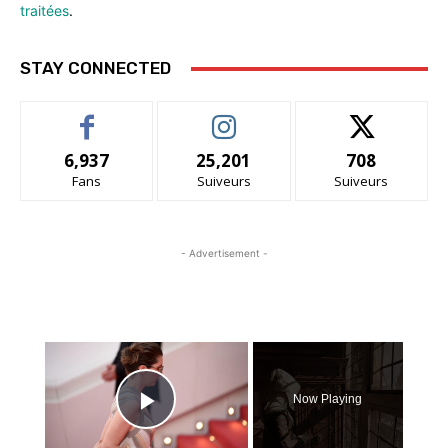
traitées
.
STAY CONNECTED
6,937
25,201
708
Fans
Suiveurs
Suiveurs
- Advertisement -
×
Now Playing
Play Video