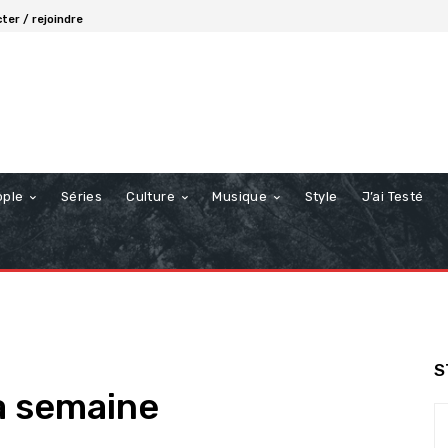
ter / rejoindre
ople
Séries
Culture
Musique
Style
J’ai Testé
S
a semaine