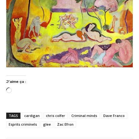
J’aime ça :
C
h
a
r
TAGS
cardigan
chris colfer
Criminal minds
Dave Franco
g
Esprits criminels
glee
Zac Efron
e
m