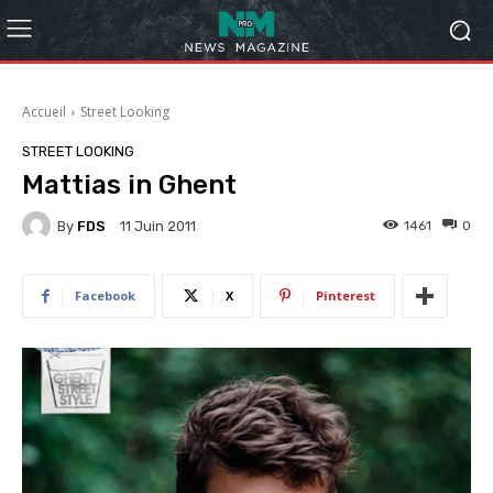
Accueil
Street Looking
STREET LOOKING
Mattias in Ghent
By
FDS
1461
0
11 Juin 2011
Facebook
X
Pinterest