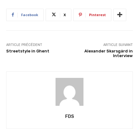
e
n
Facebook
X
Pinterest
t
…
ARTICLE PRÉCÉDENT
ARTICLE SUIVANT
Streetstyle in Ghent
Alexander Skarsgård in
Interview
FDS