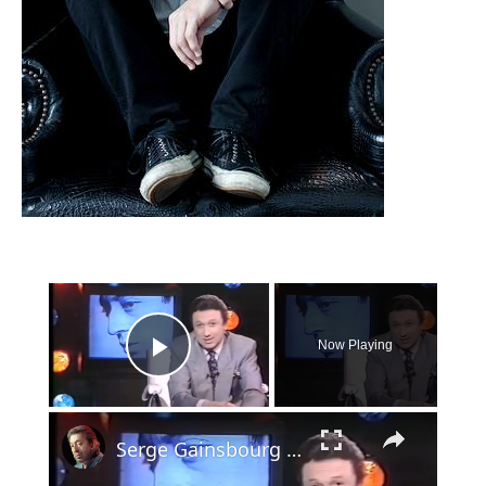
×
Now Playing
Play Video
×
Serge Gainsbourg - hommage - le chanteur - 1991