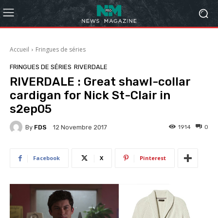
Accueil
Fringues de séries
FRINGUES DE SÉRIES
RIVERDALE
RIVERDALE : Great shawl-collar
cardigan for Nick St-Clair in
s2ep05
By
FDS
1914
0
12 Novembre 2017
Facebook
X
Pinterest