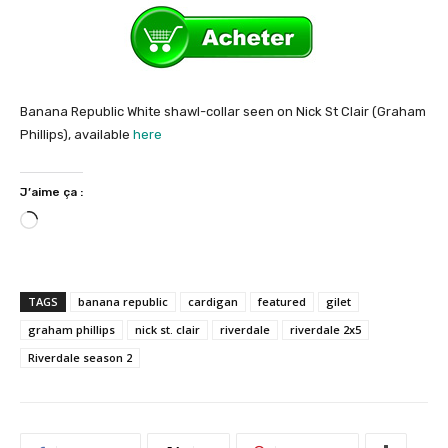
Banana Republic White shawl-collar seen on Nick St Clair (Graham
Phillips), available
here
J’aime ça :
C
h
a
r
TAGS
banana republic
cardigan
featured
gilet
g
graham phillips
nick st. clair
riverdale
riverdale 2x5
e
Riverdale season 2
m
e
n
t