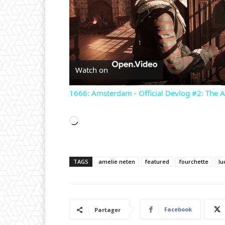
Watch on
1666: Amsterdam - Official Devlog #2: The A
C
h
a
TAGS
amelie neten
featured
fourchette
lu
r
g
e
m
Facebook
Partager
e