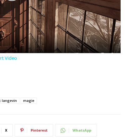
Play
Video
rt Video
c langevin
magie
X
Pinterest
WhatsApp