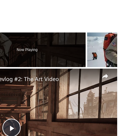
Now Playing
×
evlog #2: The Art Video