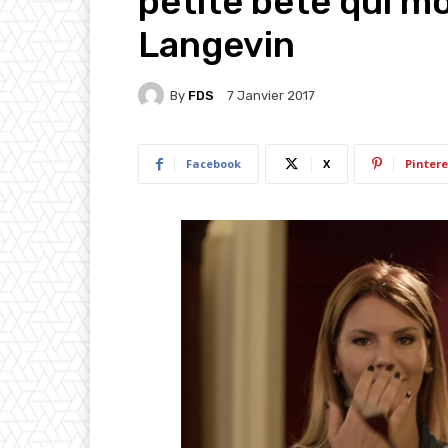
petite bête qui m
Langevin
By
FDS
7 Janvier 2017
Facebook
X
Pintere