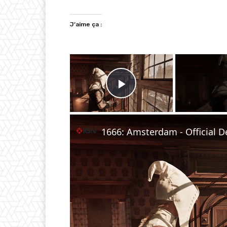
J’aime ça :
×
Play Video
1666: Amsterdam - Official D