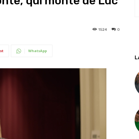
onte, qui monte de Luc
1524
0
st
WhatsApp
L