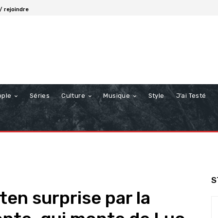
/ rejoindre
ople
Séries
Culture
Musique
Style
J’ai Testé
S
en surprise par la