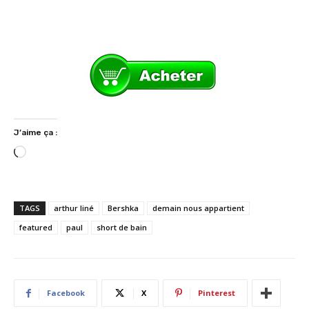
J’aime ça :
C
h
a
r
TAGS
arthur liné
Bershka
demain nous appartient
g
featured
paul
short de bain
e
m
e
n
Facebook
X
Pinterest
t