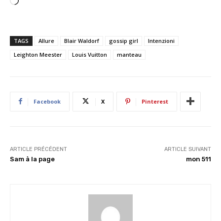
C
h
a
r
TAGS
Allure
Blair Waldorf
gossip girl
Intenzioni
g
Leighton Meester
Louis Vuitton
manteau
e
m
e
n
Facebook
X
Pinterest
t
…
ARTICLE PRÉCÉDENT
ARTICLE SUIVANT
Sam à la page
mon 511