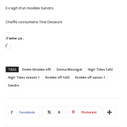
Il s’agit d’un modèle Sandro.
Cheffe costumière Tine Deseure
J’aime ça :
C
h
a
r
TAGS
Emilie (Knokke off)
Emma Moortgat
High Tides 1x02
g
High Tides season 1
Knokke off 1x02
Knokke off saison 1
e
Sandro
m
e
n
t
…
Facebook
X
Pinterest