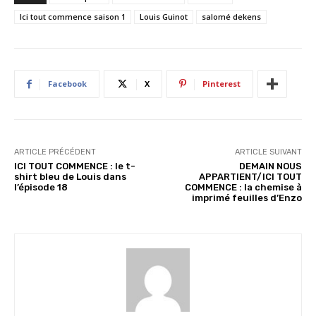
g
Ici tout commence saison 1
Louis Guinot
salomé dekens
e
m
e
n
Facebook
X
Pinterest
t
…
ARTICLE PRÉCÉDENT
ARTICLE SUIVANT
ICI TOUT COMMENCE : le t-
DEMAIN NOUS
shirt bleu de Louis dans
APPARTIENT/ICI TOUT
l’épisode 18
COMMENCE : la chemise à
imprimé feuilles d’Enzo