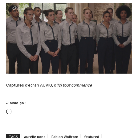
Captures d’écran AUVIO, d
‘Ici tout commence
J’aime ça :
C
h
a
r
TAGS
aurélie pons
Fabian Wolfrom
featured